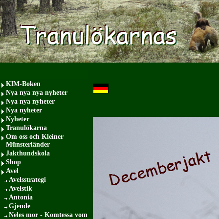
KlM-Boken
Nya nya nya nyheter
Nya nya nyheter
Nya nyheter
Nyheter
Tranulökarna
Om oss och Kleiner
Münsterländer
Jakthundskola
Shop
Avel
Avelsstrategi
Avelstik
Antonia
Gjende
Neles mor - Komtessa vom