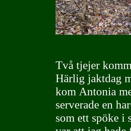
Två tjejer komme
Härlig jaktdag m
kom Antonia med 
serverade en har
som ett spöke i 
var att jag hade