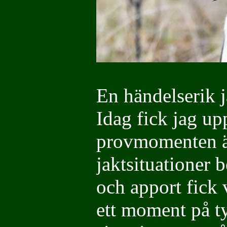
En händelserik 
Idag fick jag up
provmomenten ä
jaktsituationer 
och apport fick 
ett moment på t