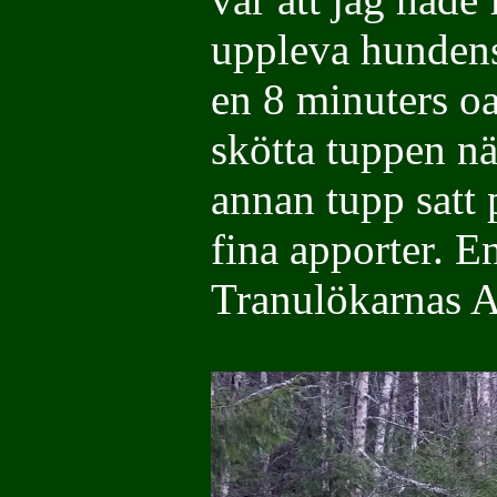
uppleva hundens 
en 8 minuters o
skötta tuppen n
annan tupp satt p
fina apporter. E
Tranulökarnas A