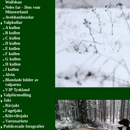
Wolfsbau
Neles far - Don vom
Münsterland
Avelshanhundar
Valpkullar
A kullen
B kullen
C kullen
D kullen
E kullen
F kullen
G kullen
H kullen
I kullen
Alvin
Blandade bilder av
valparna
VJP Tyskland
Valpförmedling
Jakt
Rävjakt
Fageljakt
Klövviltsjakt
Vattenarbete
Publicerade fotografier