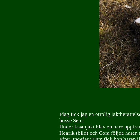
Idag fick jag en otrolig jaktberättel
husse Sem:
Under fasanjakt blev en hare upptr
Henrik (bild) och Cora följde haren 
Efter ungefär 500m fick hon haren i