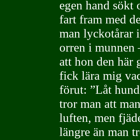
egen hand sökt 
fart fram med d
man lyckotårar 
orren i munnen 
att hon den här 
fick lära mig va
förut: ”Låt hun
tror man att man 
luften, men fjäde
längre än man t