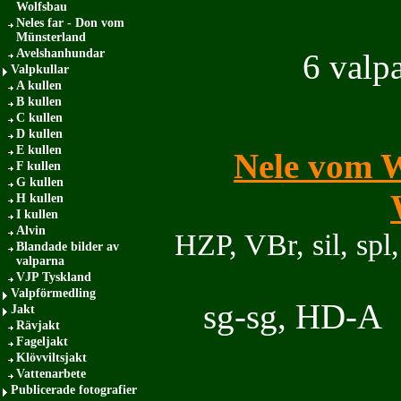
Wolfsbau
Neles far - Don vom
Münsterland
Avelshanhundar
6 valpa
Valpkullar
A kullen
B kullen
C kullen
D kullen
E kullen
Nele vom 
F kullen
G kullen
H kullen
I kullen
Alvin
HZP, VBr, si
Blandade bilder av
valparna
VJP Tyskland
Valpförmedling
sg-sg, 
Jakt
Rävjakt
Fageljakt
Klövviltsjakt
Vattenarbete
Publicerade fotografier