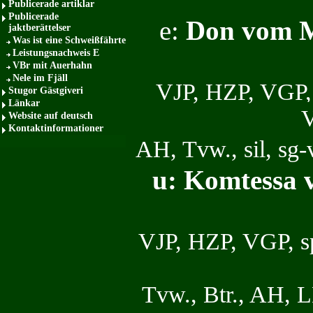
Publicerade artiklar
Publicerade
e:
Don vom 
jaktberättelser
Was ist eine Schweißfährte
Leistungsnachweis E
VBr mit Auerhahn
Nele im Fjäll
VJP, HZP, V
Stugor Gästgiveri
Länkar
V
Website auf deutsch
Kontaktinformationer
AH, Tvw., si
u: Komtessa
VJP, HZP, VG
Tvw., Btr., A