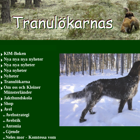
KlM-Boken
Nya nya nya nyheter
Nya nya nyheter
Nya nyheter
Nyheter
Tranulökarna
Om oss och Kleiner
Münsterländer
Jakthundskola
Shop
Avel
Avelsstrategi
Avelstik
Antonia
Gjende
Neles mor - Komtessa vom