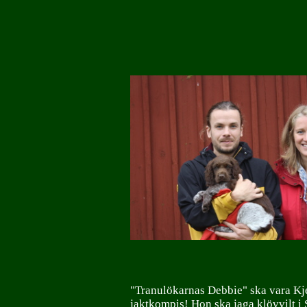
"Tranulökarnas Debbie" ska vara Kj
jaktkompis! Hon ska jaga klövvilt i