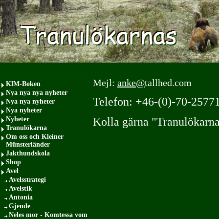
Mejl:
anke@
tallhed.com
KlM-Boken
Nya nya nya nyheter
Telefon: +46-(0)-70-2577
Nya nya nyheter
Nya nyheter
Nyheter
Kolla gärna "Tranulökarna
Tranulökarna
Om oss och Kleiner
Münsterländer
Jakthundskola
Shop
Avel
Avelsstrategi
Avelstik
Antonia
Gjende
Neles mor - Komtessa vom