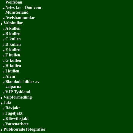
Wolfsbau
Neles far - Don vom
Münsterland
Avelshanhundar
Valpkullar
A kullen
B kullen
C kullen
D kullen
E kullen
F kullen
G kullen
H kullen
I kullen
Alvin
Blandade bilder av
valparna
VJP Tyskland
Valpförmedling
Jakt
Rävjakt
Fageljakt
Klövviltsjakt
Vattenarbete
Publicerade fotografier